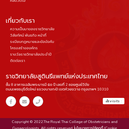
คลิปวิดีโอ
เกี่ยวกับเรา
ความเป็นมาของราชวิทยาลัย
วิสัยทัศน์ พันธกิจ หน้าที่
ระเบียบกฏหมายและข้อบังคับ
โครงสร้างองค์กร
รางวัลราชวิทยาลัยประจำปี
ติดต่อเรา
ราชวิทยาลัยสูตินรีแพทย์แห่งประเทศไทย
ชั้น 8 อาคารเฉลิมพระบารมี ๕๐ ปี เลขที่ 2 ซอยศูนย์วิจัย
ถนนเพชรบุรีตัดใหม่ แขวงบางกะปิ เขตห้วยขวาง กรุงเทพฯ 10310
equalizer
visits :
Copyright © 2022.The Royal Thai College of Obstetricians and
Gynaecologists. All rights reserved.
นโยบายการใช้คุกกี้ (Cookie