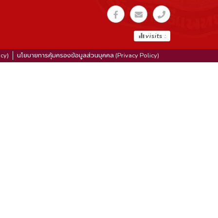
equalizer
visits :
icy)
นโยบายการคุ้มครองข้อมูลส่วนบุคคล (Privacy Policy)