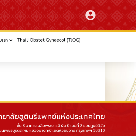
account_circle
ับเรา
Thai J Obstet Gynaecol (TJOG)
ทยาลัยสูตินรีแพทย์แห่งประเทศไทย
ชั้น 8 อาคารเฉลิมพระบารมี ๕๐ ปี เลขที่ 2 ซอยศูนย์วิจัย
นนเพชรบุรีตัดใหม่ แขวงบางกะปิ เขตห้วยขวาง กรุงเทพฯ 10310