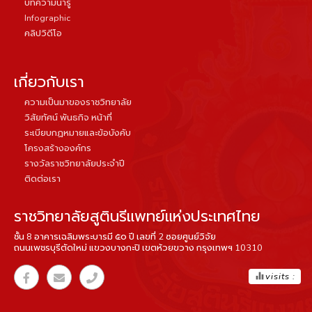
บทความน่ารู้
Infographic
คลิปวิดีโอ
เกี่ยวกับเรา
ความเป็นมาของราชวิทยาลัย
วิสัยทัศน์ พันธกิจ หน้าที่
ระเบียบกฏหมายและข้อบังคับ
โครงสร้างองค์กร
รางวัลราชวิทยาลัยประจำปี
ติดต่อเรา
ราชวิทยาลัยสูตินรีแพทย์แห่งประเทศไทย
ชั้น 8 อาคารเฉลิมพระบารมี ๕๐ ปี เลขที่ 2 ซอยศูนย์วิจัย
ถนนเพชรบุรีตัดใหม่ แขวงบางกะปิ เขตห้วยขวาง กรุงเทพฯ 10310
equalizer
visits :