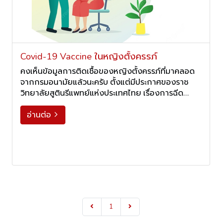
Covid-19 Vaccine ในหญิงตั้งครรภ์
คงเห็นข้อมูลการติดเชื้อของหญิงตั้งครรภ์ที่มาคลอด
จากกรมอนามัยแล้วนะครับ ตั้งแต่มีประกาศของราช
วิทยาลัยสูตินรีแพทย์แห่งประเทศไทย เรื่องการฉีด
วัคซีนโควิดในหญิงตั้งครรภ์ มานานพอสมควรแล้วยัง
พบว่ามีหญิงตั้งครรภ์แสดงความจำนงค์ที่จะฉีดวัคซีน
อ่านต่อ
arrow_forward_ios
และที่ได้รับการฉีดวัคซีนแล้วน้อยมาก จะทำให้เกิดปัญหา
ยุ่งยากมากเมื่อเกิดติดเชื้อแล้วมาคลอดที่รพ. อีกทั้งมี
อันตรายต่อแม่และเด็กในครรภ์อีกด้วย
1