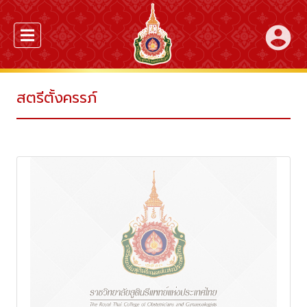
account_circle
สตรีตั้งครรภ์