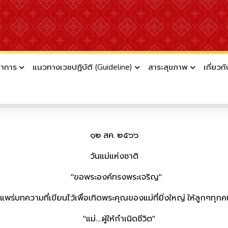
ชาการ
แนวทางเวชปฏิบัติ (Guideline)
สาระสุขภาพ
เกี่ยวก
อ่านแล้ว 15235 ครั้ง
๑๒ สค. ๒๕๖๖
วันแม่แห่งชาติ
"ขอพระองค์ทรงพระเจริญ"
่บทความที่เขียนไว้เพื่อเทิดพระคุณของแม่ที่ยิ่งใหญ่ ให้ลูกๆทุกคน
"แม่....ผู้ให้กำเนิดชีวิต"