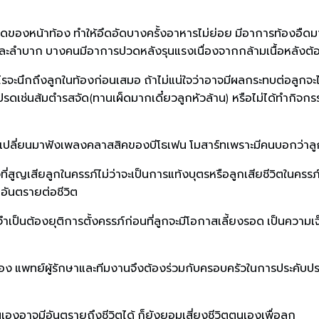
าดของหน้าท้อง ทำให้อึดอัดบางครั้งอาหารไม่ย่อย มีอาการท้องอืด
ละลำบาก บางคนมีอาการปวดหลังรุนแรงเนื่องจากกล้ามเนื้อหลังต้อง
ำอะไรจะนึกถึงลูกในท้องก่อนเสมอ ถ้าไม่แน่ใจว่าอาจมีผลกระทบต่อล
่นส้มตำรสจัด(ทานเผ็ดมากเดี๋ยวลูกหัวล้าน) หรือไม่ได้ทำกิจกรรมบา
เปลี่ยนมาฟังเพลงคลาสสิคของบีโธเฟน โมสาร์ทเพราะมีคนบอกว่าล
สูญเสียลูกในครรภ์ไม่ว่าจะเป็นการแท้งบุตรหรือลูกเสียชีวิตในครรภ
ดอันตรายต่อชีวิต
ป็นต้องยุติการตั้งครรภ์ก่อนที่ลูกจะมีโอกาสเลี้ยงรอด เป็นความเจ
นเอง แพทย์ผู้รักษาและทีมงานจึงต้องร่วมกับครอบครัวในการประคับปร
นเองอาจมีอันตรายถึงชีวิตได้ ก็ยังยอมเสี่ยงชีวิตตนเองเพื่อลูก