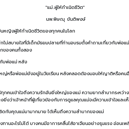
"แม่..ผู้ให้กำเนิดชีวิต"
นพ.พิษณุ ขันติพงษ์
็นหญิงผู้ให้กำเนิดชีวิตของทุกคนในโลก
รู้สึกไม่สบายใจที่มีเด็กมัธยมปลายที่ท่านอบรมตั้งคำถามเกี่ยวกับพ่อแ
สนุกของคนทั้งสอง
กับพ่อแม่ หลัง
่หรือพ่อแม่ยังอยู่ในวัยเรียน หลังคลอดต้องมอบให้ญาติหรือคนอื่น
่อให้ทุกคนเข้าใจถึงความรักอันยิ่งใหญ่ของแม่ ความยากลำบากระหว่า
งยิ่งว่าเจ้าหน้าที่ผู้เกี่ยวข้องกับการดูแลคุณแม่จะมีความเข้าใจแ
ล้ชิดกับคุณแม่มามากมาย ได้เห็นถึงความลำบากของแม่
ท้องทานอะไรไม่ได้ บางคนมีอาการคลื่นไส้อาเจียนอย่างรุนแรง อ่อนเพ