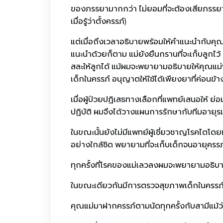
ของภรรยามากกว่า ไม่ยอมที่จะต้องเสียภรรยาไป(
เมื่อรู้ว่าตั้งครรภ์)
แต่เมื่อถึงเวลาอธิบายพร้อมให้คำแนะนำกับคุณแ
แนะนำด้วยก็ตาม แม่ยังยืนกรานที่จะเก็บลูกไว้ 
สละให้ลูกได้ แม้ผมจะพยายามอธิบายให้คุณแม่ฟ
เด็กในครรภ์ อนุญาตให้ใช้ได้เพียงยาที่ค่อนข้
เมื่อผู้ป่วยปฏิเสธทางเลือกที่แพทย์เสนอให้ ย
ปฏิบัติ ผมจึงได้วางแผนการรักษากับทีมอายุรแ
ในขณะนั้นยังไม่มีแพทย์ผู้เชี่ยวชาญโรคไตโด
อย่างใกล้ชิด พยายามที่จะเก็บเด็กจนอายุครรภ์
ทุกครั้งที่โรคของแม่เลวลงผมจะพยายามอธิบา
ในขณะเดียวกันมีการตรวจสุขภาพเด็กในครรภ์อย
คุณแม่มาฝากครรภ์ตามนัดทุกครั้งกับสามีแม้