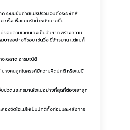
มาก ระบบขับถ่ายแปรปรวน จนถึงระยะใกล้
เกร็งเพื่อแบกรับน้ำหนักมากขึ้น
ูกจะไม่ยอมตามใจตนเองเป็นอันขาด สร้างความ
งอย่างที่ชอบ เช่นวิ่ง ขี่จักรยาน แต่แม่ก็
ูกจะฉลาด อารมณ์ดี
์ บางคนลูกในครรภ์มีความผิดปกติ หรือแม่มี
็บปวดเเละทรมานใจแม่อย่างที่สุดที่ต้องเอาลูก
ะคองจิตใจแม่ให้เป็นปกติทั้งก่อนและหลังการ