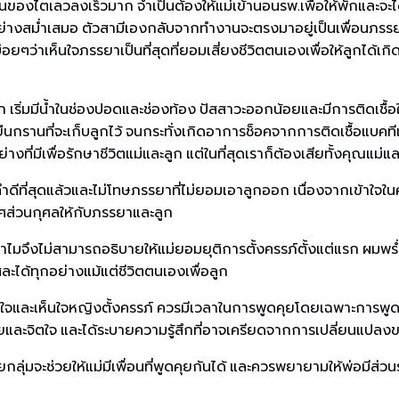
ของไตเลวลงเร็วมาก จำเป็นต้องให้แม่เข้านอนรพ.เพื่อให้พักและจะไ
อย่างสม่ำเสมอ ตัวสามีเองกลับจากทำงานจะตรงมาอยู่เป็นเพื่อนภรรยาท
ว่าเห็นใจภรรยาเป็นที่สุดที่ยอมเสี่ยงชีวิตตนเองเพื่อให้ลูกได้เกิดม
 เริ่มมีน้ำในช่องปอดและช่องท้อง ปัสสาวะออกน้อยและมีการติดเชื้
ยืนกรานที่จะเก็บลูกไว้ จนกระทั่งเกิดอาการช็อคจากการติดเชื้อแบคที
ที่มีเพื่อรักษาชีวิตแม่และลูก แต่ในที่สุดเราก็ต้องเสียทั้งคุณแม่แ
ที่สุดแล้วและไม่โทษภรรยาที่ไม่ยอมเอาลูกออก เนื่องจากเข้าใจในค
ศส่วนกุศลให้กับภรรยาและลูก
มจึงไม่สามารถอธิบายให้แม่ยอมยุติการตั้งครรภ์ตั้งแต่แรก ผมพร่
สละได้ทุกอย่างแม้แต่ชีวิตตนเองเพื่อลูก
้าใจและเห็นใจหญิงตั้งครรภ์ ควรมีเวลาในการพูดคุยโดยเฉพาะการพูด
ายและจิตใจ และได้ระบายความรู้สึกที่อาจเครียดจากการเปลี่ยนแปล
่มจะช่วยให้แม่มีเพื่อนที่พูดคุยกันได้ และควรพยายามให้พ่อมีส่วนร่ว