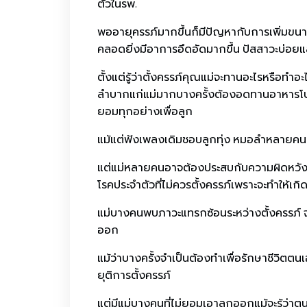
ตัวในรพ.
พออายุครรภ์มากขึ้นก็มีปัญหากับการเพิ่มขน
คลอดยิ่งมีอาการอึดอัดมากขึ้น ปัสสาวะบ่อยแ
ตั้งแต่รู้ว่าตั้งครรภ์คุณแม่จะทานอะไรหรือท
ลำบากแก่แม่มากบางครั้งต้องอดทานอาหารโปรดเช
ยอมทุกอย่างเพื่อลูก
แม้แต่ฟังเพลงเดิมชอบลูกทุ่ง หมอลำหลายคน
แต่แม่หลายคนอาจต้องประสบกับความผิดหวังที่
โรคประจำตัวที่ไม่ควรตั้งครรภ์เพราะจะทำให้เกิ
แม่บางคนพบภาวะแทรกซ้อนระหว่างตั้งครรภ์ จำเ
ออก
แม้ว่าบางครั้งจำเป็นต้องทำเพื่อรักษาชีวิตต
ยุติการตั้งครรภ์
แต่มีแม่บางคนที่ไม่ยอมเอาลูกออกแม้จะรู้ว่าต