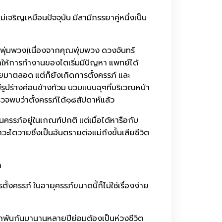
เจริญเหมือนปัจจุบัน มีสามีภรรยาคู่หนึ่งเป็น
คพุ่มพวง(เนื่องจากคุณพุ่มพวง ดวงจันทร์
นทำให้การทำงานของไตเริ่มมีปัญหา แพทย์ได้
ัยมาตลอด แต่ก็ยังเกิดการตั้งครรภ์ และ
ีรูปร่างค่อนข้างท้วม บวมแบบฉุๆที่บริเวณหน้า
ตรวจพบว่าตั้งครรภ์ได้๑๘สัปดาห์แล้ว
รรภ์อยู่ในเกณฑ์ปกติ แต่เมื่อได้หารือกับ
ะไตวายซึ่งเป็นอันตรายต่อแม่ถึงขั้นเสียชีวิต
ก
ั้งครรภ์ ในอายุครรภ์ขนาดนี้ก็ไม่ใช่เรื่องง่าย
กพันกันมานานหลายปีย่อมต้องเป็นห่วงชีวิต