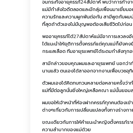
จนกระทั่งอายุครรภ์24สัปดาห์ พบว่าการทำงาน
แม่มีกำลังใจดีตลอดและมีกลุ่มเพื่อนมาเยี่ยม
ความรักและความผูกพันต่อกัน สามีพูดกับผมบ่อยๆ
ที่สุดถ้าตัวเองไม่มีบุญพอต้องเสียชีวิตไปก่อน
พออายุครรภ์ได้27สัปดาห์แม่มีอาการเลวลงอีก
ได้แนะนำให้ยุติการตั้งครรภ์แต่คุณแม่ก็ยังคง
กระแสเลือด ทีมอายุรเเพทย์ได้ระดมกำลังทุกอย่าง
สามีกล่าวขอบคุณผมและอายุรแพทย์ บอกว่าทำดี
นานแล้ว ตนเองได้ลาออกจากงานเพื่อบวชอุทิ
ตัวผมเองได้คิดทบทวนหลายต่อหลายครั้งว่าทำไ
แม่ที่มีต่อลูกนั่นยิ่งใหญ่เหลือคณา แม่นั้นยอม
ผมขอให้เจ้าหน้าที่ห้องฝากครรภ์ทุกคนต้องเข
ต่างๆเกี่ยวกับการเปลี่ยนแปลงทั้งทางร่างก
ขณะเดียวกันการให้คำแนะนำหญิงตั้งครรภ์รายกลุ
ความลำบากของแม่ด้วย