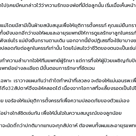
เคยมีคนกล่าวไว้ว่าความรักของพ่อที่มีต่อลูกนั้น เริ่มเมื่อเห็นหน้
ม่โดยมีสามีเป็นฝ่ายสนับสนุนเพื่อให้ยุติการตั้งครรภ์ คุณแม่ยืนกร
ทั้งยังบอกอีกว่าขอให้ผมและอายุรแพทย์ให้การดูแลรักษาลูกในครรภ์ให้
ังเช่นไร แม่ยังยืนกรานตามเดิม นอกจากนี้ยังปฏิเสธที่จะใช้ยาบางช
างปลอดภัยต่อลูกในครรภ์เท่านั้น โดยไม่สนใจว่าชีวิตของตนจะเป็นเช่น
่อมทำความลำบากใจให้ทีมแพทย์ผู้รักษา แต่การทิ้งให้ผู้ป่วยเผชิญกับ
พทย์อย่างละเอียด มีขั้นตอนการรักษาที่ชัดเจน
ยเฉพาะ เราวางแผนกันว่าถ้าไตทำหน้าที่เลวลง จะต้องให้แม่นอนรพ.เ
ถึง32สัปดาห์จึงจะให้คลอดได้ เนื่องจากโอกาสที่จะเลี้ยงรอดเป็นไปไ
ย ขอร้องให้แม่ยุติการตั้งครรภ์เพื่อความปลอดภัยของตัวแม่เอง
่างใกล้ชิดเช่นกัน เพื่อให้มั่นใจในความสมบูรณ์ของลูกน้อย
ว่าจะนัดถี่กว่าปกติมากแทบจะทุกสัปดาห์ ต้องพบทั้งผมและอายุรแ