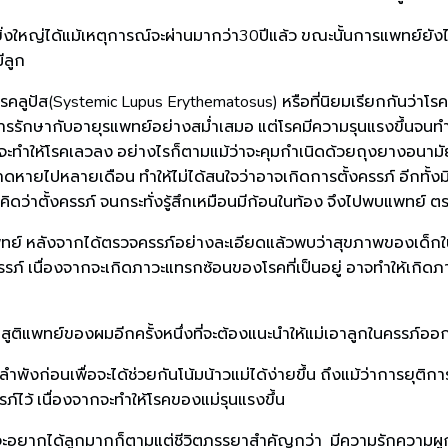
ิ่งใหญ่ได้แม้เหตุการณ์จะผ่านมากว่า30ปีแล้ว ขณะนั้นการแพทย์ยังไม่
ีลูก
คลูปัส(Systemic Lupus Erythematosus) หรือที่นิยมเรียกกันว่าโร
ด้รับการรักษากับอายุรแพทย์อย่างสม่ำเสมอ แต่โรคมีความรุนแรงขึ้นจ
ึ่งจะทำให้โรคเลวลง อย่างไรก็ตามแม้ว่าจะคุมกำเนิดด้วยถุงยางอนาม
ดหายไปหลายเดือน ทำให้ไม่ได้สนใจว่าอาจเกิดการตั้งครรภ์ อีกทั้งม
รคิดว่าตั้งครรภ์ จนกระทั่งรู้สึกเหมือนมีก้อนในท้อง จึงไปพบแพทย์ 
พทย์ หลังจากได้ตรวจครรภ์อย่างละเอียดแล้วพบว่าสุขภาพของเด็กในค
รภ์ เนื่องจากจะเกิดภาวะแทรกซ้อนของโรคที่เป็นอยู่ อาจทำให้เกิดภาว
ูติแพทย์ของผมอีกครั้งหนึ่งที่จะต้องแนะนำให้แม่เอาลูกในครรภ์ออ
งก่อนเพื่อจะได้ช่วยกันโน้มน้าวแม่ได้ง่ายขึ้น ถึงแม้ว่าการยุติการต
ภ์ไว้ เนื่องจากจะทำให้โรคของแม่รุนแรงขึ้น
ใจจะอยากได้ลูกมากก็ตามแต่ชีวิตภรรยาสำคัญกว่า มีความรักความผู