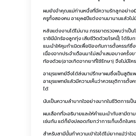
ผมยังจำคุณแม่ท่านหนึ่งที่มีความรักลูกอย่างย
ครูทั้งสองคน อายุ๓๕ปีแต่งงานมานานแล้วไม่ม
หลังแต่งงานได้ไม่นาน ภรรยาตรวจพบว่าเป็นโร
ราชินีนักร้องลูกทุ่ง เสียชีวิตด้วยโรคนี้) ไ
แนะนำให้คุมกำเนิดเพื่อป้องกันการตั้งครรภ์ซ
เนื่องจากประจำเดือนมาไม่สม่ำเสมอบางครั้งขา
ท้องด้วย(อาจเกิดจากยาที่ใช้รักษา) จึงไม่มีใค
อายุรแพทย์จึงได้ส่งมาปรึกษาผมซึ่งเป็นสูติแ
อายุรแพทย์แล้วมีความเห็นว่าควรยุติการตั้งคร
ได้
นับเป็นความลำบากใจอย่างมากในชีวิตการเป็นส
ผมเลือกที่จะอธิบายและให้คำแนะนำกับสามีตามลำพั
เช่นกัน แต่ก็ยังปลอดภัยกว่าการเก็บเด็กในครร
สำหรับสามีนั้นทำความเข้าใจได้ไม่ยากแม้ว่า