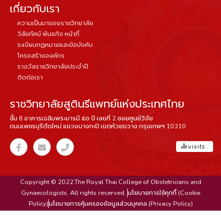
เกี่ยวกับเรา
ความเป็นมาของราชวิทยาลัย
วิสัยทัศน์ พันธกิจ หน้าที่
ระเบียบกฏหมายและข้อบังคับ
โครงสร้างองค์กร
รางวัลราชวิทยาลัยประจำปี
ติดต่อเรา
ราชวิทยาลัยสูตินรีแพทย์แห่งประเทศไทย
ชั้น 8 อาคารเฉลิมพระบารมี ๕๐ ปี เลขที่ 2 ซอยศูนย์วิจัย
ถนนเพชรบุรีตัดใหม่ แขวงบางกะปิ เขตห้วยขวาง กรุงเทพฯ 10310
equalizer
visits :
Copyright © 2022.The Royal Thai College of Obstetricians and
Gynaecologists. All rights reserved.
นโยบายการใช้คุกกี้ (Cookie
Policy)
นโยบายการคุ้มครองข้อมูลส่วนบุคคล (Privacy Policy)