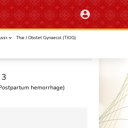
account_circle
ับเรา
Thai J Obstet Gynaecol (TJOG)
cal Practice Guideline)
 3
 Postpartum hemorrhage)