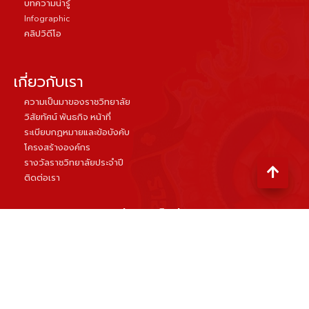
บทความน่ารู้
Infographic
คลิปวิดีโอ
เกี่ยวกับเรา
ความเป็นมาของราชวิทยาลัย
วิสัยทัศน์ พันธกิจ หน้าที่
ระเบียบกฏหมายและข้อบังคับ
โครงสร้างองค์กร
รางวัลราชวิทยาลัยประจำปี
ติดต่อเรา
ราชวิทยาลัยสูตินรีแพทย์แห่งประเทศไทย
ชั้น 8 อาคารเฉลิมพระบารมี ๕๐ ปี เลขที่ 2 ซอยศูนย์วิจัย
ถนนเพชรบุรีตัดใหม่ แขวงบางกะปิ เขตห้วยขวาง กรุงเทพฯ 10310
equalizer
visits :