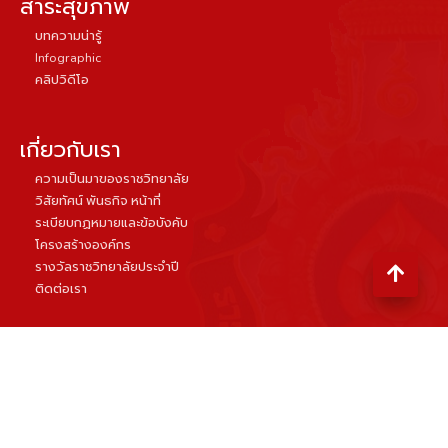
สาระสุขภาพ
บทความน่ารู้
Infographic
คลิปวิดีโอ
เกี่ยวกับเรา
ความเป็นมาของราชวิทยาลัย
วิสัยทัศน์ พันธกิจ หน้าที่
ระเบียบกฏหมายและข้อบังคับ
โครงสร้างองค์กร
รางวัลราชวิทยาลัยประจำปี
ติดต่อเรา
ราชวิทยาลัยสูตินรีแพทย์แห่งประเทศไทย
ชั้น 8 อาคารเฉลิมพระบารมี ๕๐ ปี เลขที่ 2 ซอยศูนย์วิจัย
ถนนเพชรบุรีตัดใหม่ แขวงบางกะปิ เขตห้วยขวาง กรุงเทพฯ 10310
equalizer
visits :