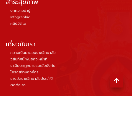
สาระสุขภาพ
บทความน่ารู้
Infographic
คลิปวิดีโอ
เกี่ยวกับเรา
ความเป็นมาของราชวิทยาลัย
วิสัยทัศน์ พันธกิจ หน้าที่
ระเบียบกฏหมายและข้อบังคับ
โครงสร้างองค์กร
รางวัลราชวิทยาลัยประจำปี
ติดต่อเรา
ราชวิทยาลัยสูตินรีแพทย์แห่งประเทศไทย
ชั้น 8 อาคารเฉลิมพระบารมี ๕๐ ปี เลขที่ 2 ซอยศูนย์วิจัย
ถนนเพชรบุรีตัดใหม่ แขวงบางกะปิ เขตห้วยขวาง กรุงเทพฯ 10310
equalizer
visits :