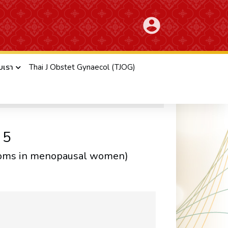
account_circle
ับเรา
Thai J Obstet Gynaecol (TJOG)
cal Practice Guideline)
 5
ptoms in menopausal women)