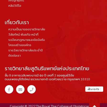
Infographic
คลิปวิดีโอ
เกี่ยวกับเรา
ความเป็นมาของราชวิทยาลัย
วิสัยทัศน์ พันธกิจ หน้าที่
ระเบียบกฏหมายและข้อบังคับ
โครงสร้างองค์กร
รางวัลราชวิทยาลัยประจำปี
ติดต่อเรา
ราชวิทยาลัยสูตินรีแพทย์แห่งประเทศไทย
ชั้น 8 อาคารเฉลิมพระบารมี ๕๐ ปี เลขที่ 2 ซอยศูนย์วิจัย
ถนนเพชรบุรีตัดใหม่ แขวงบางกะปิ เขตห้วยขวาง กรุงเทพฯ 10310
equalizer
visits :
Copyright © 2022.The Royal Thai College of Obstetricians and