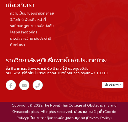
เกี่ยวกับเรา
ความเป็นมาของราชวิทยาลัย
วิสัยทัศน์ พันธกิจ หน้าที่
ระเบียบกฏหมายและข้อบังคับ
โครงสร้างองค์กร
รางวัลราชวิทยาลัยประจำปี
ติดต่อเรา
ราชวิทยาลัยสูตินรีแพทย์แห่งประเทศไทย
ชั้น 8 อาคารเฉลิมพระบารมี ๕๐ ปี เลขที่ 2 ซอยศูนย์วิจัย
ถนนเพชรบุรีตัดใหม่ แขวงบางกะปิ เขตห้วยขวาง กรุงเทพฯ 10310
equalizer
visits :
Copyright © 2022.The Royal Thai College of Obstetricians and
Gynaecologists. All rights reserved.
นโยบายการใช้คุกกี้ (Cookie
Policy)
นโยบายการคุ้มครองข้อมูลส่วนบุคคล (Privacy Policy)