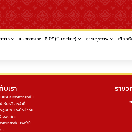
ชาการ
แนวทางเวชปฏิบัติ (Guideline)
สาระสุขภาพ
เกี่ยวก
und
ollers\Llms-full.txt::index
วกับเรา
ราชวิ
็นมาของราชวิทยาลัย
ถ
น์ พันธกิจ หน้าที่
บกฏหมายและข้อบังคับ
้างองค์กร
ราชวิทยาลัยประจำปี
เรา