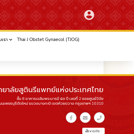
account_circle
ับเรา
Thai J Obstet Gynaecol (TJOG)
ทยาลัยสูตินรีแพทย์แห่งประเทศไทย
ชั้น 8 อาคารเฉลิมพระบารมี ๕๐ ปี เลขที่ 2 ซอยศูนย์วิจัย
นนเพชรบุรีตัดใหม่ แขวงบางกะปิ เขตห้วยขวาง กรุงเทพฯ 10310
equalizer
visits :