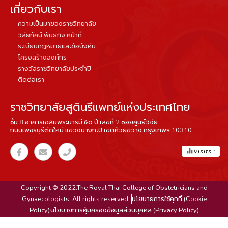
เกี่ยวกับเรา
ความเป็นมาของราชวิทยาลัย
วิสัยทัศน์ พันธกิจ หน้าที่
ระเบียบกฏหมายและข้อบังคับ
โครงสร้างองค์กร
รางวัลราชวิทยาลัยประจำปี
ติดต่อเรา
ราชวิทยาลัยสูตินรีแพทย์แห่งประเทศไทย
ชั้น 8 อาคารเฉลิมพระบารมี ๕๐ ปี เลขที่ 2 ซอยศูนย์วิจัย
ถนนเพชรบุรีตัดใหม่ แขวงบางกะปิ เขตห้วยขวาง กรุงเทพฯ 10310
equalizer
visits :
Copyright © 2022.The Royal Thai College of Obstetricians and
Gynaecologists. All rights reserved.
นโยบายการใช้คุกกี้ (Cookie
Policy)
นโยบายการคุ้มครองข้อมูลส่วนบุคคล (Privacy Policy)