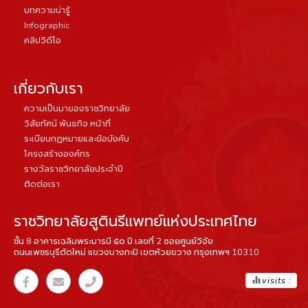
บทความน่ารู้
Infographic
คลิปวิดีโอ
เกี่ยวกับเรา
ความเป็นมาของราชวิทยาลัย
วิสัยทัศน์ พันธกิจ หน้าที่
ระเบียบกฏหมายและข้อบังคับ
โครงสร้างองค์กร
รางวัลราชวิทยาลัยประจำปี
ติดต่อเรา
ราชวิทยาลัยสูตินรีแพทย์แห่งประเทศไทย
ชั้น 8 อาคารเฉลิมพระบารมี ๕๐ ปี เลขที่ 2 ซอยศูนย์วิจัย
ถนนเพชรบุรีตัดใหม่ แขวงบางกะปิ เขตห้วยขวาง กรุงเทพฯ 10310
equalizer
visits :