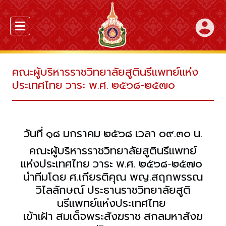
account_circle
คณะผู้บริหารราชวิทยาลัยสูตินรีแพทย์แห่ง
ประเทศไทย วาระ พ.ศ. ๒๕๖๘-๒๕๗๐
วันที่ ๑๘ มกราคม ๒๕๖๘ เวลา ๐๙.๓๐ น.
คณะผู้บริหารราชวิทยาลัยสูตินรีแพทย์
แห่งประเทศไทย วาระ พ.ศ. ๒๕๖๘-๒๕๗๐
นำทีมโดย ศ.เกียรติคุณ พญ.สฤกพรรณ
วิไลลักษณ์ ประธานราชวิทยาลัยสูติ
นรีแพทย์แห่งประเทศไทย
เข้าเฝ้า สมเด็จพระสังฆราช สกลมหาสังฆ