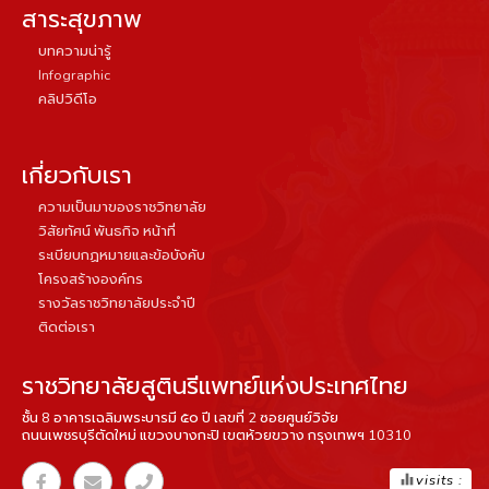
สาระสุขภาพ
บทความน่ารู้
Infographic
คลิปวิดีโอ
เกี่ยวกับเรา
ความเป็นมาของราชวิทยาลัย
วิสัยทัศน์ พันธกิจ หน้าที่
ระเบียบกฏหมายและข้อบังคับ
โครงสร้างองค์กร
รางวัลราชวิทยาลัยประจำปี
ติดต่อเรา
ราชวิทยาลัยสูตินรีแพทย์แห่งประเทศไทย
ชั้น 8 อาคารเฉลิมพระบารมี ๕๐ ปี เลขที่ 2 ซอยศูนย์วิจัย
ถนนเพชรบุรีตัดใหม่ แขวงบางกะปิ เขตห้วยขวาง กรุงเทพฯ 10310
equalizer
visits :