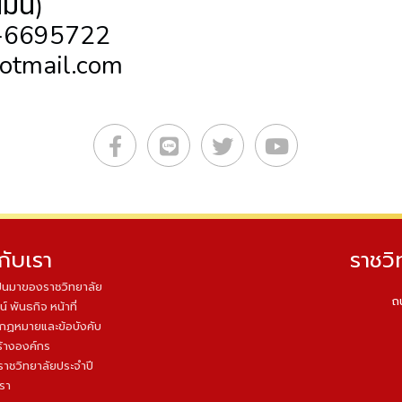
มิ้น)
0-6695722
otmail.com
วกับเรา
ราชวิ
็นมาของราชวิทยาลัย
ถ
น์ พันธกิจ หน้าที่
บกฏหมายและข้อบังคับ
้างองค์กร
ราชวิทยาลัยประจำปี
เรา