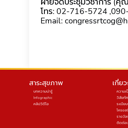
ฝ่ายจัดประชุมวิชาการ (คุณ
โทร: 02-716-5724 ,09
Email: congressrtcog@h
สาระสุขภาพ
เกี่ย
บทความน่ารู้
ความเป
Infographic
วิสัยทัศ
คลิปวิดีโอ
ระเบีย
โครงสร
รางวัล
ติดต่อ