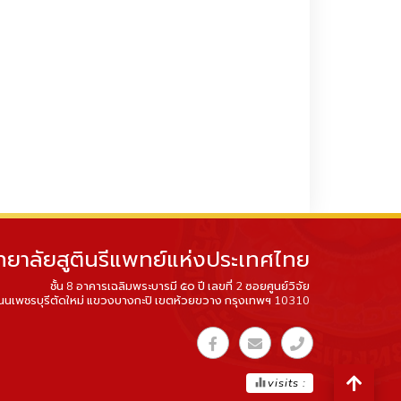
ทยาลัยสูตินรีแพทย์แห่งประเทศไทย
ชั้น 8 อาคารเฉลิมพระบารมี ๕๐ ปี เลขที่ 2 ซอยศูนย์วิจัย
นนเพชรบุรีตัดใหม่ แขวงบางกะปิ เขตห้วยขวาง กรุงเทพฯ 10310
equalizer
visits :