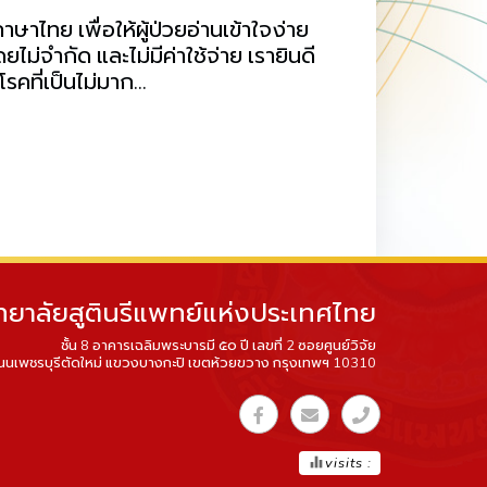
าไทย เพื่อให้ผู้ป่วยอ่านเข้าใจง่าย
่จำกัด และไม่มีค่าใช้จ่าย เรายินดี
คที่เป็นไม่มาก...
ทยาลัยสูตินรีแพทย์แห่งประเทศไทย
ชั้น 8 อาคารเฉลิมพระบารมี ๕๐ ปี เลขที่ 2 ซอยศูนย์วิจัย
นนเพชรบุรีตัดใหม่ แขวงบางกะปิ เขตห้วยขวาง กรุงเทพฯ 10310
equalizer
visits :