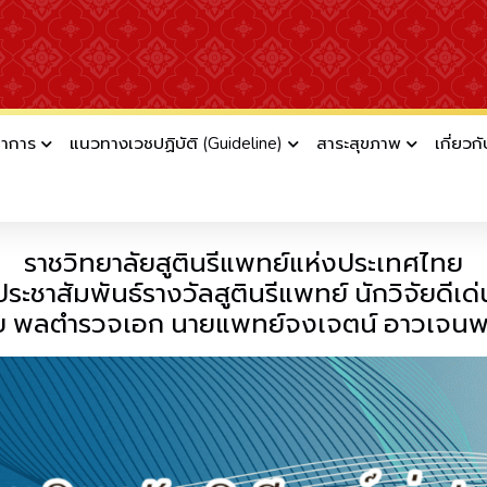
ชาการ
แนวทางเวชปฏิบัติ (Guideline)
สาระสุขภาพ
เกี่ยวก
ทย์นักวิจัยดีเด่น พลตำรวจเอก นายแพทย์จงเ
ราชวิทยาลัยสูตินรีแพทย์แห่งประเทศไทย
ประชาสัมพันธ์รางวัลสูตินรีแพทย์ นักวิจัยดีเด่
ย พลตำรวจเอก นายแพทย์จงเจตน์ อาวเจนพ