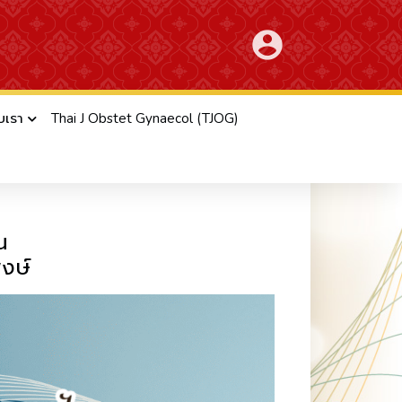
account_circle
ับเรา
Thai J Obstet Gynaecol (TJOG)
จตน์ อาวเจนพงษ์ ประจำปี 2569
น
งษ์