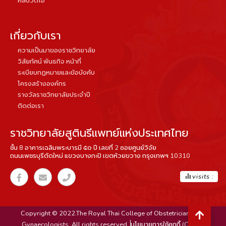
คลิปวิดีโอ
เกี่ยวกับเรา
ความเป็นมาของราชวิทยาลัย
วิสัยทัศน์ พันธกิจ หน้าที่
ระเบียบกฏหมายและข้อบังคับ
โครงสร้างองค์กร
รางวัลราชวิทยาลัยประจำปี
ติดต่อเรา
ราชวิทยาลัยสูตินรีแพทย์แห่งประเทศไทย
ชั้น 8 อาคารเฉลิมพระบารมี ๕๐ ปี เลขที่ 2 ซอยศูนย์วิจัย
ถนนเพชรบุรีตัดใหม่ แขวงบางกะปิ เขตห้วยขวาง กรุงเทพฯ 10310
equalizer
visits :
Copyright © 2022.The Royal Thai College of Obstetricians and
Gynaecologists. All rights reserved.
นโยบายการใช้คุกกี้ (Cookie