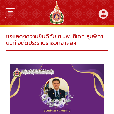
account_circle
ขอแสดงความยินดีกับ ศ.นพ. ภิเศก ลุมพิกา
นนท์ อดีตประธานราชวิทยาลัยฯ