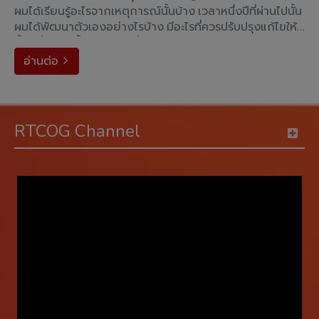
ผมได้เรียนรู้อะไรจากเหตุการณ์นั้นบ้าง เวลาหนึ่งปีที่ผ่านไปนั้น
ผมได้พัฒนาตัวเองอย่างไรบ้าง มีอะไรที่ควรปรับปรุงแก้ไขให้ดี
ขึ้น เพื่อจะได้ตั้งเป้าหมายที่�
อ่านต่อ
arrow_forward_ios
RTCOG Channel