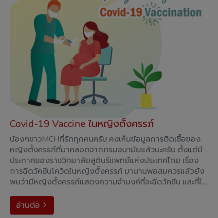
Covid-19 Vaccine ในหญิงตั้งครรภ์
น้องๆชาวMCHที่รักทุกคนครับ คงเห็นข้อมูลการติดเชื้อของ
หญิงตั้งครรภ์ที่มาคลอดจากกรมอนามัยแล้วนะครับ ตั้งแต่มี
ประกาศของราชวิทยาลัยสูตินรีแพทย์แห่งประเทศไทย เรื่อง
การฉีดวัคซีนโควิดในหญิงตั้งครรภ์ มานานพอสมควรแล้วยัง
พบว่ามีหญิงตั้งครรภ์แสดงความจำนงค์ที่จะฉีดวัคซีน และที่ได้
รับการฉีดวัคซีนแล้วน้อยมาก จะทำให้เก�
อ่านต่อ
arrow_forward_ios