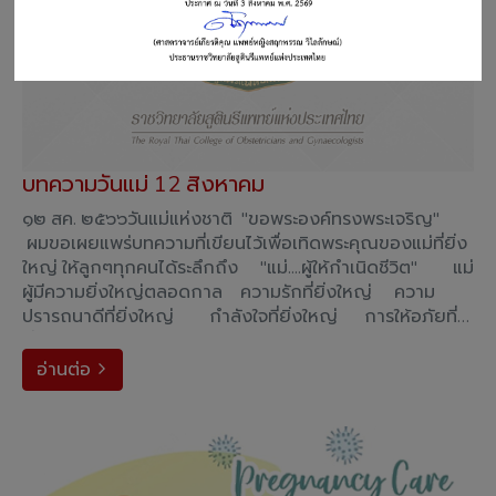
บทความวันแม่ 12 สิงหาคม
๑๒ สค. ๒๕๖๖วันแม่แห่งชาติ "ขอพระองค์ทรงพระเจริญ"
ผมขอเผยแพร่บทความที่เขียนไว้เพื่อเทิดพระคุณของแม่ที่ยิ่ง
ใหญ่ ให้ลูกๆทุกคนได้ระลึกถึง "แม่....ผู้ให้กำเนิดชีวิต" แม่
ผู้มีความยิ่งใหญ่ตลอดกาล ความรักที่ยิ่งใหญ่ ความ
ปรารถนาดีที่ยิ่งใหญ่ กำลังใจที่ยิ่งใหญ่ การให้อภัยที่
ยิ่งใหญ่ ขอกราบคุณแม่ทุกคน �
อ่านต่อ
arrow_forward_ios